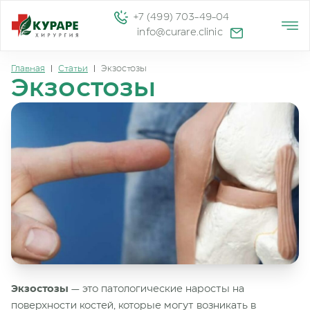
+7 (499) 703-49-04
info@curare.clinic
Главная
|
Статьи
|
Экзостозы
Экзостозы
Экзостозы
— это патологические наросты на
поверхности костей, которые могут возникать в