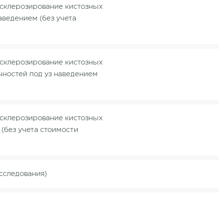
 склерозирование кистозных
аведением (без учета
 склерозирование кистозных
чностей под уз наведением
 склерозирование кистозных
(без учета стоимости
сследования)