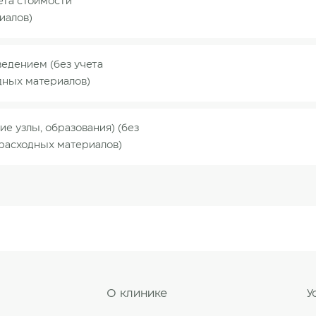
ета стоимости
иалов)
едением (без учета
дных материалов)
е узлы, образования) (без
 расходных материалов)
О клинике
У