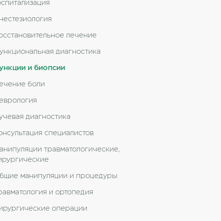
оспитализация
нестезиология
осстановительное лечение
ункциональная диагностика
ункции и биопсии
ечение боли
еврология
учевая диагностика
онсультация специалистов
анипуляции травматологические,
ирургические
бщие манипуляции и процедуры
равматология и ортопедия
ирургические операции