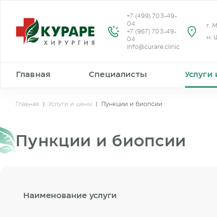
+7 (499) 703-49-
04
г. 
+7 (967) 703-49-
м. 
04
info@curare.clinic
Главная
Специалисты
Услуги
Главная
|
Услуги и цены
|
Пункции и биопсии
Пункции и биопсии
Наименование услуги