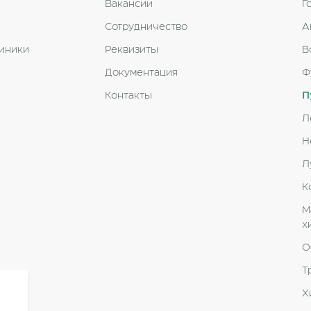
Вакансии
Г
Сотрудничество
А
линики
Реквизиты
В
Документация
Ф
Контакты
П
Л
Н
Л
К
М
х
О
Т
Х