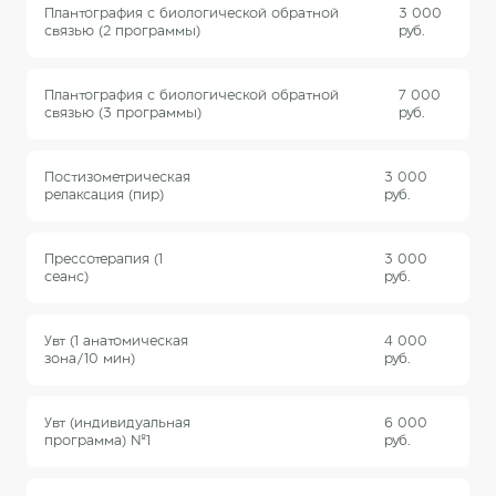
Плантография с биологической обратной
3 000
связью (2 программы)
руб.
Плантография с биологической обратной
7 000
связью (3 программы)
руб.
Постизометрическая
3 000
релаксация (пир)
руб.
Прессотерапия (1
3 000
сеанс)
руб.
Увт (1 анатомическая
4 000
зона/10 мин)
руб.
Увт (индивидуальная
6 000
программа) №1
руб.