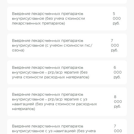
Введение лекарственных препаратов
5
внутрисуставное (без учета стоимости
000
лекарственных препаратов)
руб.
Введение лекарственных препаратов
7
внутрисуставное (с учетом стоимости гкс/
000
озона)
руб.
Введение лекарственных препаратов
6
внутрисуставное - prp/acp терапия (без
000
учета стоимости расходных материалов)
руб.
Введение лекарственных препаратов
8
внутрисуставное - prp/acp терапия с уз
000
навигацией (без учета стоимости расходных
руб.
материалов)
Введение лекарственных препаратов
7
внутрисуставное с уз навигацией (без учета
000