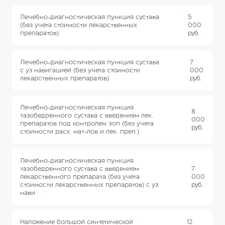
Лечебно-диагностическая пункция сустава
5
(без учета стоимости лекарственных
000
препаратов)
руб.
Лечебно-диагностическая пункция сустава
7
с уз навигацией (без учета стоимости
000
лекарственных препаратов)
руб.
Лечебно-диагностическая пункция
8
тазобедренного сустава с введением лек.
000
препаратов под контролем эоп (без учета
руб.
стоимости расх. мат-лов и лек. преп.)
Лечебно-диагностическая пункция
тазобедренного сустава с введением
7
лекарственного препарата (без учета
000
стоимости лекарственных препаратов) с уз
руб.
нави
Наложение большой синтетической
12