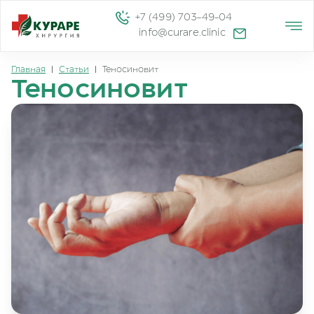
+7 (499) 703-49-04
info@curare.clinic
Главная
|
Статьи
|
Теносиновит
Теносиновит