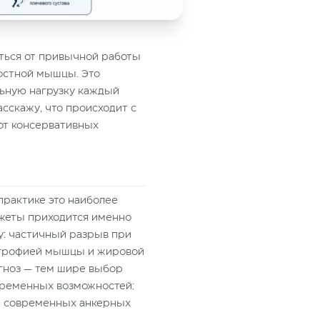
аться от привычной работы
достной мышцы. Это
льную нагрузку каждый
асскажу, что происходит с
 от консервативных
практике это наиболее
нжеты приходится именно
у: частичный разрыв при
 атрофией мышцы и жировой
гноз — тем шире выбор
овременных возможностей:
м современных анкерных