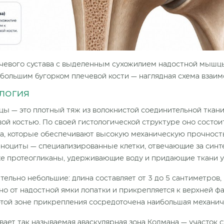
чевого сустава с выделенным сухожилием надостной мышц
 большим бугорком плечевой кости — наглядная схема взаи
логия
ы — это плотный тяж из волокнистой соединительной тка
ой костью. По своей гистологической структуре оно состо
ипа, которые обеспечивают высокую механическую прочност
ноциты — специализированные клетки, отвечающие за синт
же протеогликаны, удерживающие воду и придающие ткани у
ельно небольшие: длина составляет от 3 до 5 сантиметров, 
но от надостной ямки лопатки и прикрепляется к верхней ф
этой зоне прикрепления сосредоточена наибольшая механиче
вает так называемая аваскулярная зона Кодмана — участок