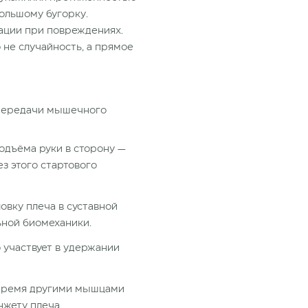
ольшому бугорку.
ации при повреждениях.
 не случайность, а прямое
 передачи мышечного
одъёма руки в сторону —
з этого стартового
овку плеча в суставной
ьной биомеханики.
о участвует в удержании
 тремя другими мышцами
нжету плеча,