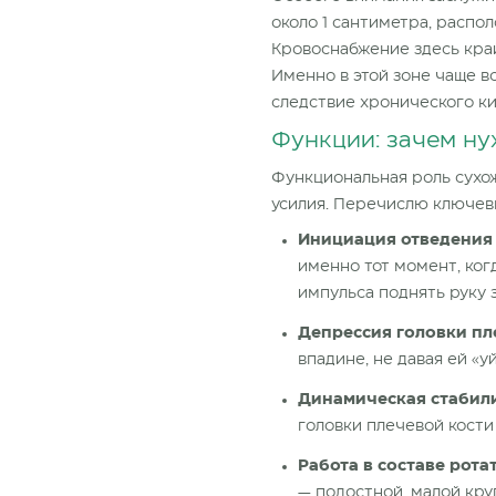
около 1 сантиметра, расп
Кровоснабжение здесь кра
Именно в этой зоне чаще в
следствие хронического ки
Функции: зачем ну
Функциональная роль сухо
усилия. Перечислю ключев
Инициация отведения 
именно тот момент, ког
импульса поднять руку 
Депрессия головки пл
впадине, не давая ей «
Динамическая стабил
головки плечевой кост
Работа в составе рот
— подостной, малой кру