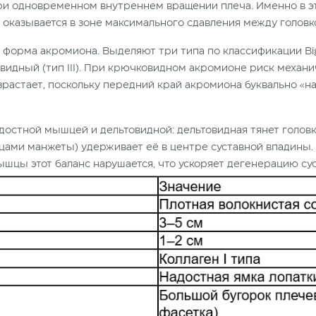
ри одновременном внутреннем вращении плеча. Именно в э
 оказывается в зоне максимального сдавления между головк
орма акромиона. Выделяют три типа по классификации Biglia
ковидный (тип III). При крючковидном акромионе риск механ
растает, поскольку передний край акромиона буквально «н
достной мышцей и дельтовидной: дельтовидная тянет головку
цами манжеты) удерживает её в центре суставной впадины.
цы этот баланс нарушается, что ускоряет дегенерацию сус