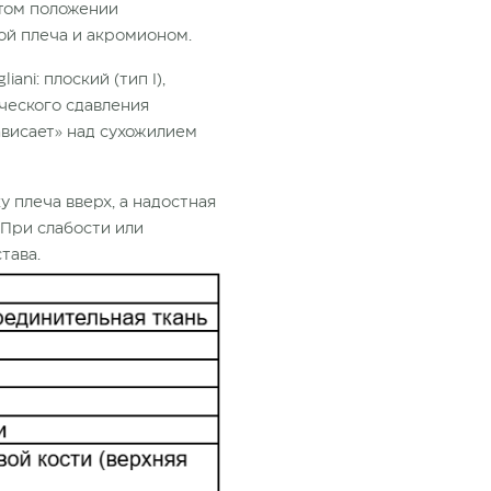
том положении
ой плеча и акромионом.
ni: плоский (тип I),
ического сдавления
ависает» над сухожилием
 плеча вверх, а надостная
 При слабости или
тава.