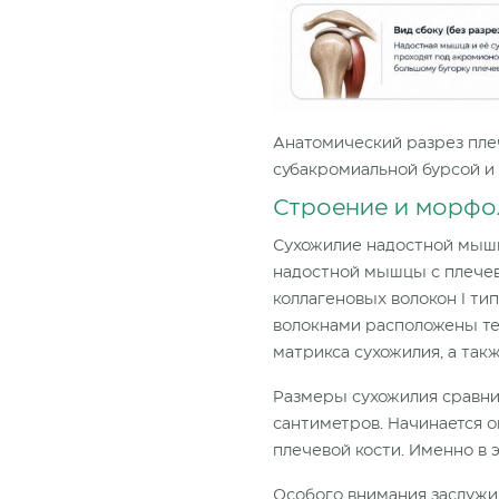
Анатомический разрез пле
субакромиальной бурсой и
Строение и морфо
Сухожилие надостной мышц
надостной мышцы с плечев
коллагеновых волокон I т
волокнами расположены те
матрикса сухожилия, а так
Размеры сухожилия сравнит
сантиметров. Начинается о
плечевой кости. Именно в 
Особого внимания заслужи