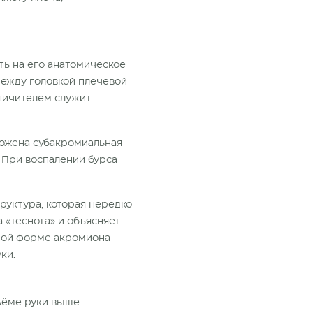
ть на его анатомическое
между головкой плечевой
аничителем служит
ложена субакромиальная
 При воспалении бурса
руктура, которая нередко
 «теснота» и объясняет
ьной форме акромиона
ки.
ъёме руки выше