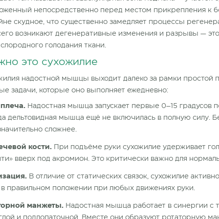
оложенный непосредственно перед местом прикрепления к б
йне скудное, что существенно замедляет процессы регенер
сего возникают дегенеративные изменения и разрывы — это
слородного голодания ткани.
жно это сухожилие
жилия надостной мышцы выходит далеко за рамки простой
ые задачи, которые оно выполняет ежедневно:
плеча.
Надостная мышца запускает первые 0–15 градусов п
да дельтовидная мышца ещё не включилась в полную силу. Бе
значительно сложнее.
ечевой кости.
При подъёме руки сухожилие удерживает гол
уйти» вверх под акромион. Это критически важно для нормал
изация.
В отличие от статических связок, сухожилие активн
и в правильном положении при любых движениях руки.
аторной манжеты.
Надостная мышца работает в синергии с
глой и подлопаточной. Вместе они образуют ротаторную ма