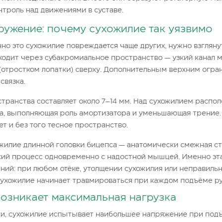
троль над движениями в суставе.
ружение: почему сухожилие так уязвимо
но это сухожилие повреждается чаще других, нужно взгляну
ходит через субакромиальное пространство — узкий канал 
 (отростком лопатки) сверху. Дополнительным верхним огр
связка.
транства составляет около 7–14 мм. Над сухожилием распо
ка, выполняющая роль амортизатора и уменьшающая трение.
ет и без того тесное пространство.
жилие длинной головки бицепса — анатомически смежная ст
кий процесс одновременно с надостной мышцей. Именно эта
ний: при любом отёке, утолщении сухожилия или неправил
 сухожилие начинает травмироваться при каждом подъёме ру
возникает максимальная нагрузка
ки, сухожилие испытывает наибольшее напряжение при под