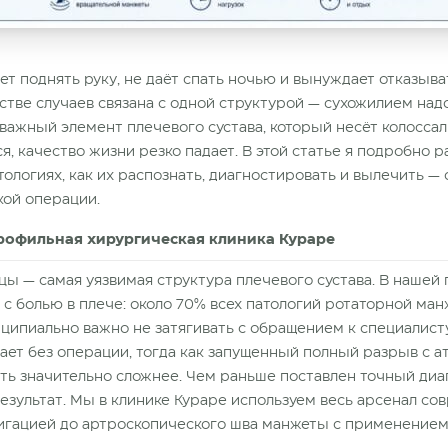
ает поднять руку, не даёт спать ночью и вынуждает отказыв
стве случаев связана с одной структурой — сухожилием на
важный элемент плечевого сустава, который несёт колосса
я, качество жизни резко падает. В этой статье я подробно р
ологиях, как их распознать, диагностировать и вылечить —
кой операции.
рофильная хирургическая клиника Кураре
 — самая уязвимая структура плечевого сустава. В нашей 
с болью в плече: около 70% всех патологий ротаторной ма
ципиально важно не затягивать с обращением к специалист
ает без операции, тогда как запущенный полный разрыв с
ть значительно сложнее. Чем раньше поставлен точный диа
езультат. Мы в клинике Кураре используем весь арсенал с
вигацией до артроскопического шва манжеты с применение