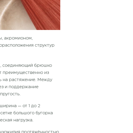
ы, акромионом,
морасположения структур
ни, соединяющий брюшко
ит преимущественно из
ь на растяжение. Между
ез и поддержание
пругость.
ширина — от 1 до 2
асетке большого бугорка
ская нагрузка.
 сухожилия протяжённостью