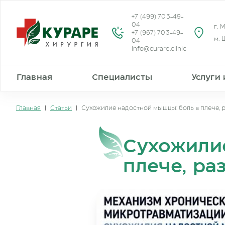
+7 (499) 703-49-
04
г. 
+7 (967) 703-49-
м. 
04
info@curare.clinic
Главная
Специалисты
Услуги
Главная
|
Статьи
|
Сухожилие надостной мышцы: боль в плече, 
Сухожили
плече, ра