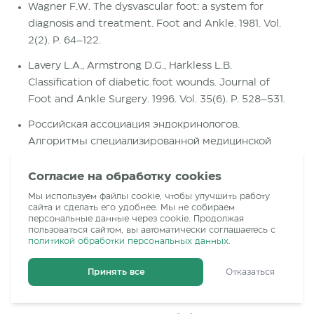
Wagner F.W. The dysvascular foot: a system for
diagnosis and treatment. Foot and Ankle. 1981. Vol.
2(2). P. 64–122.
Lavery L.A., Armstrong D.G., Harkless L.B.
Classification of diabetic foot wounds. Journal of
Foot and Ankle Surgery. 1996. Vol. 35(6). P. 528–531.
Российская ассоциация эндокринологов.
Алгоритмы специализированной медицинской
помощи больным сахарным диабетом. consilium-
medicum.com
Согласие на обработку cookies
Мы используем файлы cookie, чтобы улучшить работу
Всемирная организация здравоохранения (ВОЗ).
сайта и сделать его удобнее. Мы не собираем
International Classification of Diseases (ICD-10).
персональные данные через cookie. Продолжая
пользоваться сайтом, вы автоматически соглашаетесь с
who.int
политикой обработки персональных данных.
Norgren L. et al. Inter-Society Consensus for the
Принять все
Отказаться
Management of Peripheral Arterial Disease (TASC II).
Journal of Vascular Surgery, 2007. Vol. 45(1).