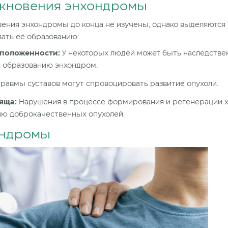
кновения энхондромы
ения энхондромы до конца не изучены, однако выделяются 
вать её образованию:
сположенности:
У некоторых людей может быть наследстве
 образованию энхондром.
равмы суставов могут спровоцировать развитие опухоли.
яща:
Нарушения в процессе формирования и регенерации 
ию доброкачественных опухолей.
ондромы