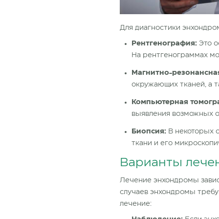
Для диагностики энхондро
Рентгенография:
Это о
На рентгенограммах мож
Магнитно-резонансная
окружающих тканей, а 
Компьютерная томогра
выявления возможных 
Биопсия:
В некоторых с
ткани и его микроскопи
Варианты лече
Лечение энхондромы завис
случаев энхондромы требу
лечение: