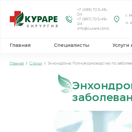
+7 (499) 703-49-
04
г. 
+7 (967) 703-49-
м. 
04
info@curare.clinic
Главная
Специалисты
Услуги
Главная
|
Статьи
|
Энхондрома: Полное руководство по заболе
Энхондро
заболева