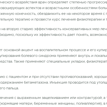
ического воздействия врач определяет степенью прогресси
ровоцирующих аспектов и возрастными особенностями больн
раженную конечность, обездвижить ее на некоторое время 
тельную терапию и провести курс лечения физиотерапии и 
 на вторую стадию эффективность консервативных мер лече
бходимо, поскольку их эффективность дает понять, возмож
ет основной акцент на воспалительном процессе и его купи
 купирования болевого синдрома применяют внутрь и локал
едства. Также применяют специальные укладки, физиотера
нию с пациентом и при отсутствии противопоказаний, хорош
содержанием бетаметазона. Инъекция проводится под утол
его пальца.
лечения с выраженным защелкиванием или контрактурой, а
(кормящие матери, беременные женщины, полиаллергия), в