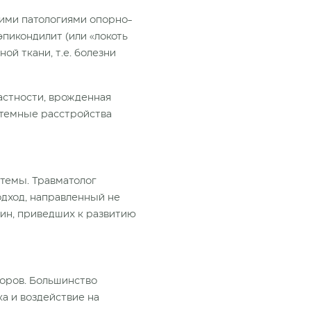
гими патологиями опорно-
эпикондилит (или «локоть
ой ткани, т.е. болезни
астности, врожденная
стемные расстройства
стемы. Травматолог
одход, направленный не
чин, приведших к развитию
торов. Большинство
ка и воздействие на