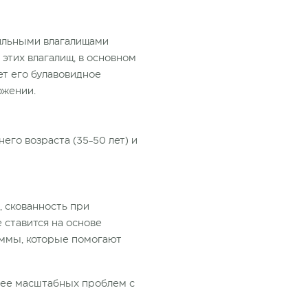
жильными влагалищами
этих влагалищ, в основном
ет его булавовидное
ожении.
го возраста (35-50 лет) и
, скованность при
 ставится на основе
раммы, которые помогают
олее масштабных проблем с