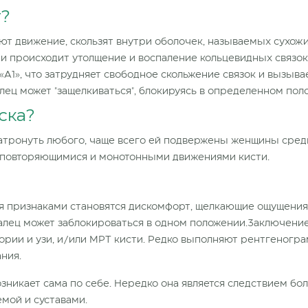
т?
уют движение, скользят внутри оболочек, называемых сухо
ии происходит утолщение и воспаление кольцевидных связок 
«А1», что затрудняет свободное скольжение связок и вызыва
алец может "защелкиваться", блокируясь в определенном пол
ска?
атронуть любого, чаще всего ей подвержены женщины средне
 с повторяющимися и монотонными движениями кисти.
ия признаками становятся дискомфорт, щелкающие ощущения
алец может заблокироваться в одном положении.Заключение
тории и узи, и/или МРТ кисти. Редко выполняют рентгеног
ния.
возникает сама по себе. Нередко она является следствием б
мой и суставами.