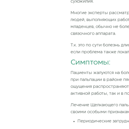
сухожилия.
Многие эксперты рассматри
людей, выполняющих работ
младенцев, обычно не бол
связочного аппарата.
Т.к. это по сути болезнь д
если проблема также локал
Симптомы:
Пациенты жалуются на бол
при пальпации в районе пя
ощущения распространяются
активной работы, так и в п
Лечение Щелкающего пальц
своими особыми признака
Периодические затрудн