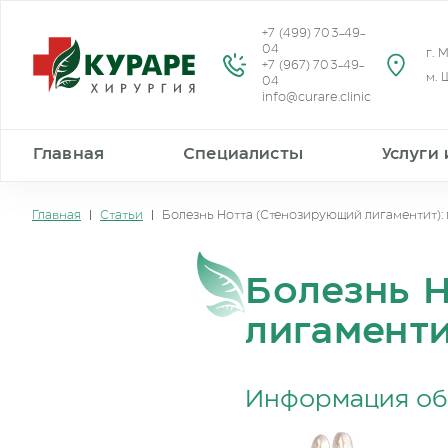
+7 (499) 703-49-
04
г. 
+7 (967) 703-49-
м. 
04
info@curare.clinic
Главная
Специалисты
Услуги
Главная
|
Статьи
|
Болезнь Нотта (Стенозирующий лигаментит):
Болезнь 
лигаменти
Информация об