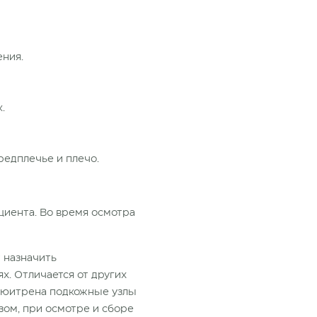
ения.
.
редплечье и плечо.
циента. Во время осмотра
 назначить
х. Отличается от других
пюитрена подкожные узлы
азом, при осмотре и сборе