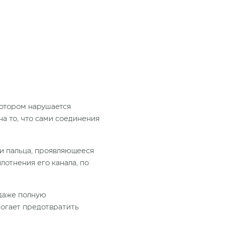
котором нарушается
на то, что сами соединения
и пальца, проявляющееся
плотнения его канала, по
 даже полную
могает предотвратить