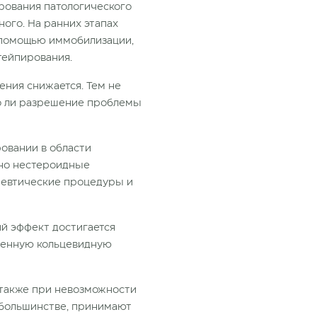
рования патологического
ого. На ранних этапах
с помощью иммобилизации,
тейпирования.
ния снижается. Тем не
но ли разрешение проблемы
ровании в области
ьно нестероидные
певтические процедуры и
ий эффект достигается
щенную кольцевидную
 также при невозможности
 большинстве, принимают