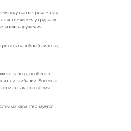
скольку оно встречается у
а» встречается у грудных
ости или нарушения
встретить подобный диагноз,
щего пальца, особенно
тся при сгибании. Болевые
возникать как во время
которых характеризуется
.