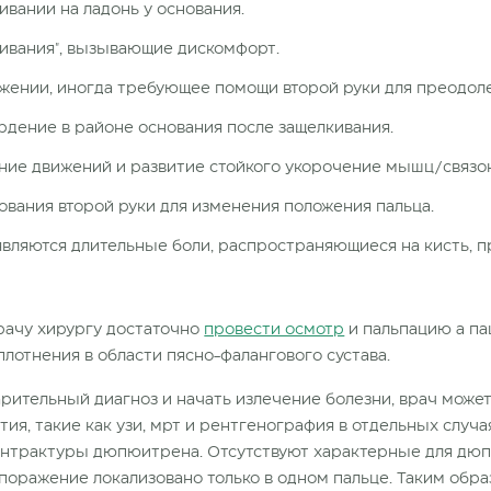
вании на ладонь у основания.
ивания", вызывающие дискомфорт.
жении, иногда требующее помощи второй руки для преодол
рдение в районе основания после защелкивания.
ие движений и развитие стойкого укорочение мышц/связок
вания второй руки для изменения положения пальца.
вляются длительные боли, распространяющиеся на кисть, п
рачу хирургу достаточно
провести осмотр
и пальпацию а па
лотнения в области пясно-фалангового сустава.
рительный диагноз и начать излечение болезни, врач может
я, такие как узи, мрт и рентгенография в отдельных случая
онтрактуры дюпюитрена. Отсутствуют характерные для дю
а поражение локализовано только в одном пальце. Таким обр