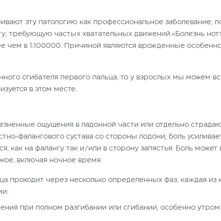
вают эту патологию как профессиональное заболевание, по
у, требующую частых хватательных движений.«Болезнь нотт
ее чем в 1:100000. Причиной являются врожденные особенн
линного сгибателя первого пальца, то у взрослых мы можем 
изуется в этом месте.
езненные ощущения в ладонной части или отдельно страдаю
стно-фалангового сустава со стороны лодони, боль усиливае
, как на фалангу так и/или в сторону запястья. Боль может 
окое, включая ночное время.
а проходит через несколько определенных фаз, каждая из 
ми:
ения при полном разгибании или сгибании, особенно утром