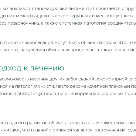
ных анализов, стенозирующий лигаментит сочетается с дру
ди них можно выделить артроз крупных и мелких суставов, 
оз позвоночника, а также системная патология соединительн
ития этих заболеваний могут быть общие факторы. Это, в ч
 покрова, нарушения обменных процессов, а также иные си
одход к лечению
 возможность наличия других заболеваний локомоторной си
ся на патологиях кисти, часто рекомендует комплексный п
томов в области суставов, но и на коррекцию основных при
естна, и его развитие обычно связывают с множеством фак
считают, что главной причиной является постоянная нагруз