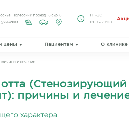
Москва, Полесский проезд 16 стр. 6.
ПН-ВС
Акц
Щукинская
8:00 - 20:00
 и цены
Пациентам
О клинике
 причины и лечение
Нотта (Стенозирующий
т): причины и лечени
щего характера.