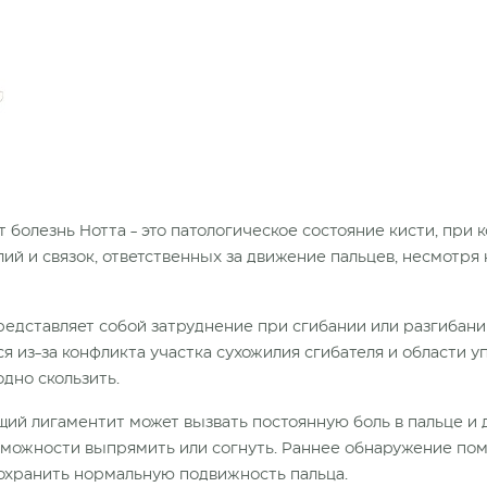
болезнь Нотта - это патологическое состояние кисти, при 
ий и связок, ответственных за движение пальцев, несмотря 
едставляет собой затруднение при сгибании или разгибани
ся из-за конфликта участка сухожилия сгибателя и области у
дно скользить.
ий лигаментит может вызвать постоянную боль в пальце и
зможности выпрямить или согнуть. Раннее обнаружение по
охранить нормальную подвижность пальца.