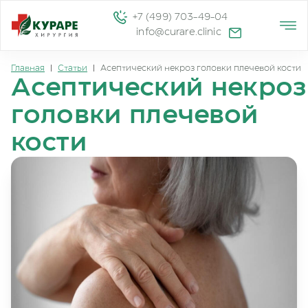
+7 (499) 703-49-04
info@curare.clinic
Главная
|
Статьи
|
Асептический некроз головки плечевой кости
Асептический некроз
головки плечевой
кости