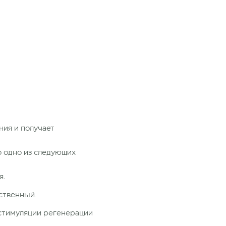
ния и получает
о одно из следующих
я.
ственный.
 стимуляции регенерации