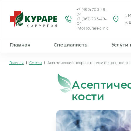
+7 (499) 703-49-
04
г. 
+7 (967) 703-49-
м. 
04
info@curare.clinic
Главная
Специалисты
Услуги
Главная
|
Статьи
|
Асептический некроз головки бедренной ко
Асептиче
кости