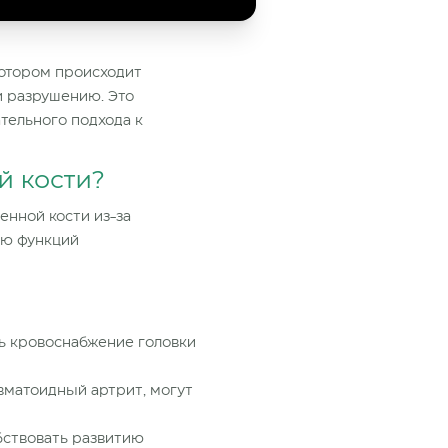
котором происходит
и разрушению. Это
тельного подхода к
й кости?
енной кости из-за
ию функций
ть кровоснабжение
головки
евматоидный артрит, могут
бствовать развитию