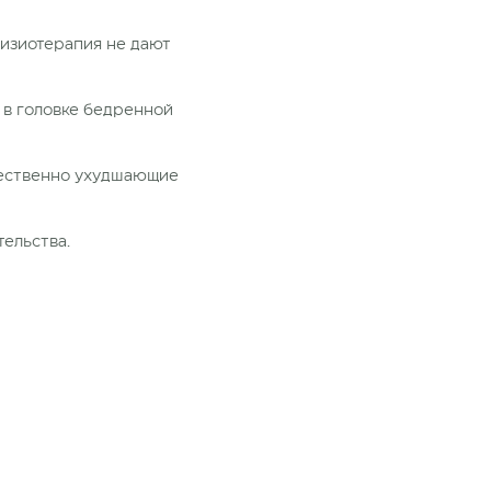
изиотерапия не дают
в головке бедренной
щественно ухудшающие
ельства.