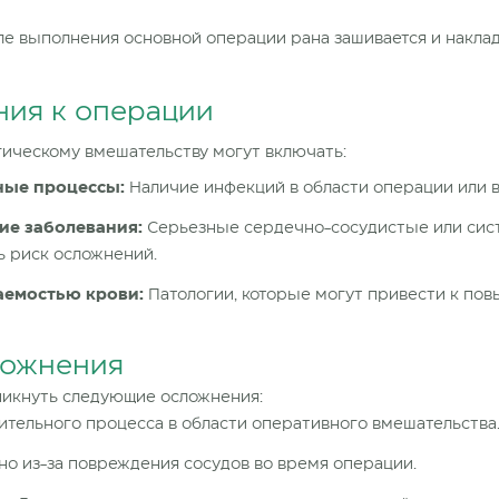
ле выполнения основной операции
рана зашивается и накла
ния
к операции
гическому вмешательству
могут включать:
ые процессы:
Наличие инфекций
в области операции или
в
ие заболевания:
Серьезные сердечно-сосудистые или сис
ь риск осложнений.
аемостью крови:
Патологии, которые могут привести к по
ложнения
никнуть следующие осложнения:
ительного процесса
в области оперативного вмешательства
о из-за повреждения сосудов
во время операции.