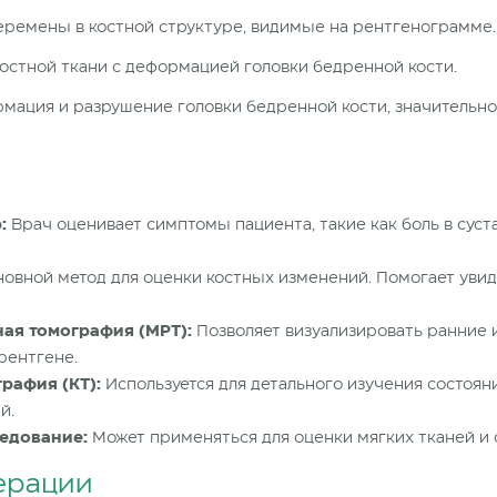
ремены в костной структуре, видимые на рентгенограмме.
остной ткани с деформацией
головки бедренной кости.
мация и разрушение головки бедренной кости,
значительн
:
Врач оценивает
симптомы
пациента, такие как боль в сус
овной метод для оценки костных изменений. Помогает увид
ая томография (МРТ):
Позволяет визуализировать ранние и
рентгене.
рафия (КТ):
Используется для детального изучения состояни
й.
ледование:
Может применяться для оценки мягких тканей и с
ерации