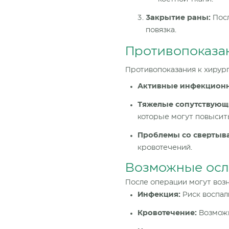
Закрытие раны:
Пос
повязка.
Противопоказа
Противопоказания
к хирур
Активные инфекционн
Тяжелые сопутствующ
которые могут повысит
Проблемы со свертыв
кровотечений.
Возможные ос
После операции могут воз
Инфекция:
Риск воспал
Кровотечение:
Возможн