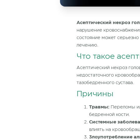
Асептический некроз го
нарушение кровоснабжения
состояние может серьезно 
лечению.
Что такое асеп
Асептический некроз
голо
недостаточного кровообра
тазобедренного сустава.
Причины
Травмы:
Переломы ил
бедренной кости.
Системные заболева
влиять на кровообращ
Злоупотребление ал