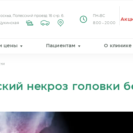
Москва, Полесский проезд 16 стр. 6.
ПН-ВС
Акц
Щукинская
8:00 - 20:00
 и цены
Пациентам
О клинике
сти
ский некроз головки 