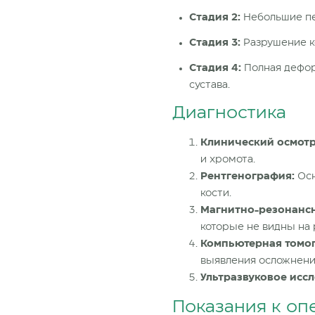
Стадия
2:
Небольшие пе
Стадия
3:
Разрушение к
Стадия
4:
Полная дефор
сустава.
Диагностика
Клинический осмотр
и хромота.
Рентгенография:
Осн
кости.
Магнитно-резонансн
которые не видны на 
Компьютерная томог
выявления осложнени
Ультразвуковое исс
Показания к оп