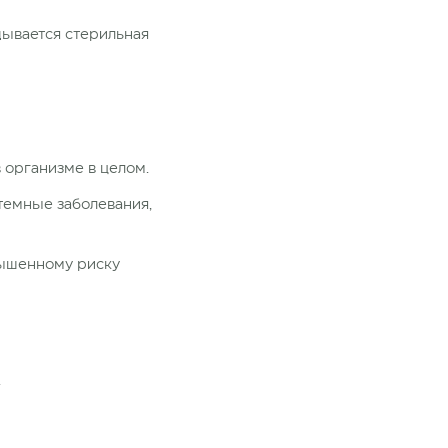
дывается стерильная
 организме в целом.
темные заболевания,
вышенному риску
.